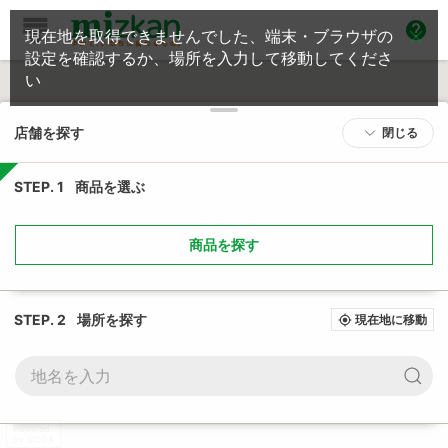
help
現在地を取得できませんでした、端末・ブラウザの
設定を確認するか、場所を入力して移動してくださ
い
店舗を探す
閉じる
STEP. 1
商品を選ぶ
商品を探す
STEP. 2
場所を探す
現在地に移動
my_location
Powered
by GOGA