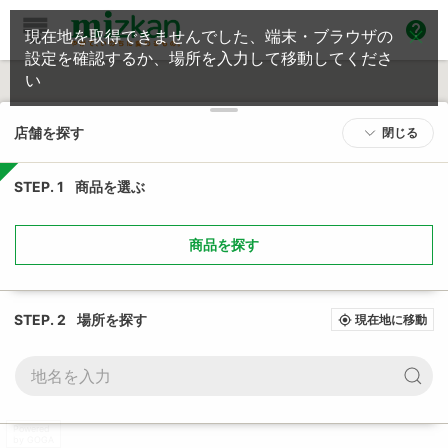
help
現在地を取得できませんでした、端末・ブラウザの
設定を確認するか、場所を入力して移動してくださ
い
店舗を探す
閉じる
STEP. 1
商品を選ぶ
商品を探す
STEP. 2
場所を探す
現在地に移動
my_location
Powered
by GOGA