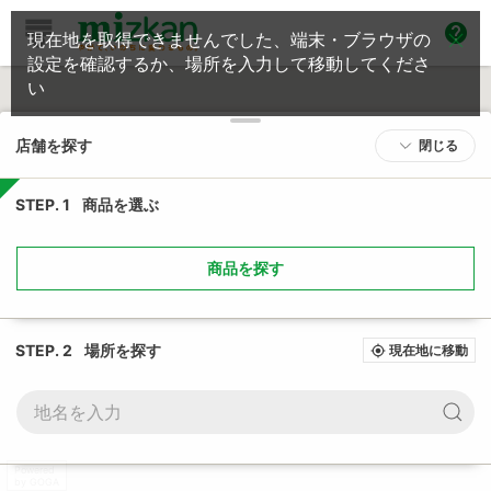
help
現在地を取得できませんでした、端末・ブラウザの
設定を確認するか、場所を入力して移動してくださ
い
店舗を探す
閉じる
STEP. 1
商品を選ぶ
商品を探す
STEP. 2
場所を探す
現在地に移動
my_location
Powered
by GOGA