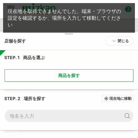
help
現在地を取得できませんでした、端末・ブラウザの
設定を確認するか、場所を入力して移動してくださ
い
店舗を探す
閉じる
STEP. 1
商品を選ぶ
商品を探す
STEP. 2
場所を探す
現在地に移動
my_location
Powered
by GOGA