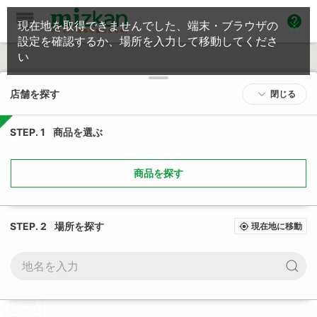
help
現在地を取得できませんでした、端末・ブラウザの
設定を確認するか、場所を入力して移動してくださ
い
店舗を探す
閉じる
STEP. 1
商品を選ぶ
商品を探す
STEP. 2
場所を探す
現在地に移動
my_location
Powered
by GOGA