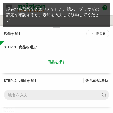
help
現在地を取得できませんでした、端末・ブラウザの
設定を確認するか、場所を入力して移動してくださ
い
店舗を探す
閉じる
STEP. 1
商品を選ぶ
商品を探す
STEP. 2
場所を探す
現在地に移動
my_location
Powered
by GOGA